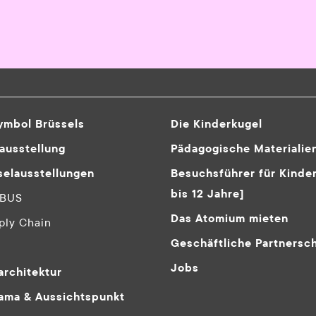
ymbol Brüssels
Die Kinderkugel
ausstellung
Pädagogische Materialie
elausstellungen
Besuchsführer für Kinder
bis 12 Jahre]
MBUS
Das Atomium mieten
ply Chain
Geschäftliche Partnersc
Jobs
architektur
ama & Aussichtspunkt