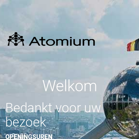
Welkom
Bedankt voor uw
bezoek
OPENINGSUREN