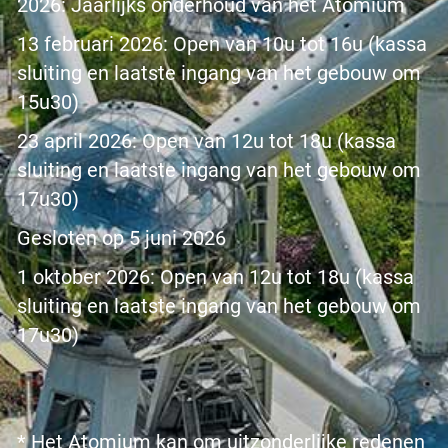
2026: Jaarlijks onderhoud van het Atomium
13 februari 2026: Open van 10u tot 16u (kassa
sluiting en laatste ingang van het gebouw om
15u30)
23 april 2026: Open van 12u tot 18u (kassa
sluiting en laatste ingang van het gebouw om
17u30)
Gesloten op 5 juni 2026
1 oktober 2026: Open van 12u tot 18u (kassa
sluiting en laatste ingang van het gebouw om
17u30)
* Het Atomium kan om uitzonderlijke redenen