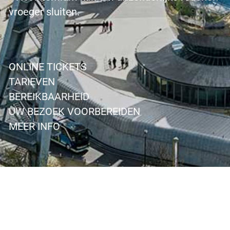
vroeger sluiten.
ONLINE TICKETS
TARIEVEN
BEREIKBAARHEID
UW BEZOEK VOORBEREIDEN
MEER INFO
NL