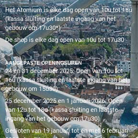
Het Atomium is elke dag open van 10u tot 18u
(kassa sluiting en laatste ingang van het
gebouw om 17u30*)
De shop is elke dag open van 10u tot 17u30
AANGEPASTE OPENINGSUREN
24 en 31 december 2025: Open van 10u tot
16u (kassa sluiting en laatste ingang van het
gebouw om 15u30)
25 december 2025 en 1 januari 2026: Open
van 12u tot 18u (kassa sluiting en laatste
ingang van het gebouw om 17u30)
Gesloten van 19 januari tot en met 6 februari